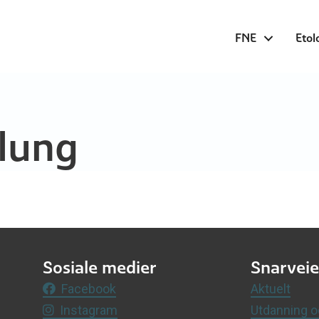
FNE
Etol
llung
Sosiale medier
Snarveie
Facebook
Aktuelt
Instagram
Utdanning o