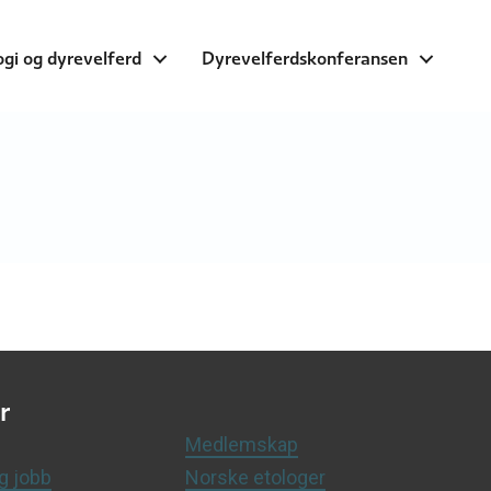
ogi og dyrevelferd
Dyrevelferdskonferansen
r
Medlemskap
g jobb
Norske etologer