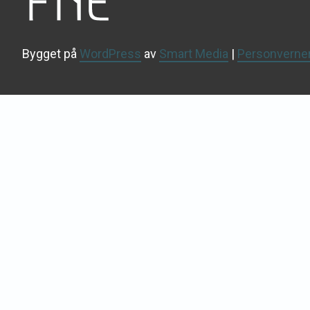
Bygget på
WordPress
av
Smart Media
|
Personverne