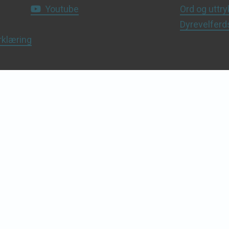
Youtube
Ord og uttry
Dyrevelfer
rklæring