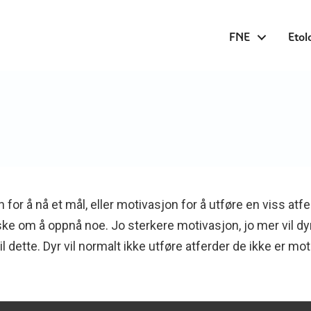
FNE
Etol
r å nå et mål, eller motivasjon for å utføre en viss atfer
nske om å oppnå noe. Jo sterkere motivasjon, jo mer vil dyr
il dette. Dyr vil normalt ikke utføre atferder de ikke er mot