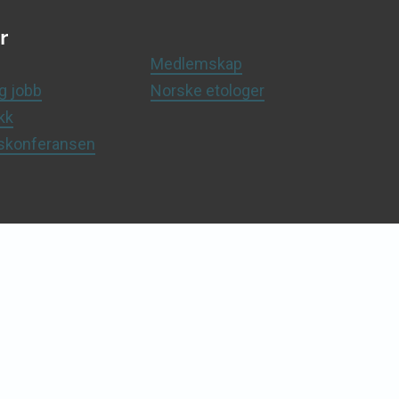
r
Medlemskap
g jobb
Norske etologer
kk
dskonferansen