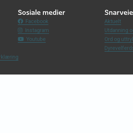
Sosiale medier
Snarveie
Facebook
Aktuelt
Instagram
Utdanning o
Youtube
Ord og uttry
Dyrevelfer
rklæring