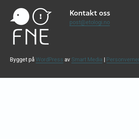
Kontakt oss
post@etologi.no
Bygget på
WordPress
av
Smart Media
|
Personverne